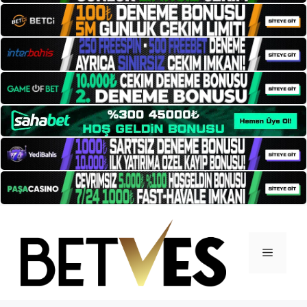
İçeriğe
atla
Menü