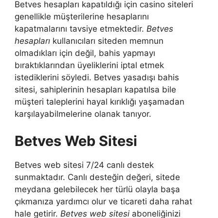
Betves hesapları kapatıldığı için casino siteleri
genellikle müşterilerine hesaplarını
kapatmalarını tavsiye etmektedir.
Betves
hesapları
kullanıcıları siteden memnun
olmadıkları için değil, bahis yapmayı
bıraktıklarından üyeliklerini iptal etmek
istediklerini söyledi. Betves yasadışı bahis
sitesi, sahiplerinin hesapları kapatılsa bile
müşteri taleplerini hayal kırıklığı yaşamadan
karşılayabilmelerine olanak tanıyor.
Betves Web Sitesi
Betves web sitesi 7/24 canlı destek
sunmaktadır. Canlı desteğin değeri, sitede
meydana gelebilecek her türlü olayla başa
çıkmanıza yardımcı olur ve ticareti daha rahat
hale getirir.
Betves web sitesi
aboneliğinizi