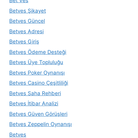
Bet Ves
Betves Şikayet
Betves Güncel
Betves Adresi
Betves Giriş
Betves Ödeme Desteği
Betves Üye Topluluğu
Betves Poker Oynanışı
Betves Casino Çeşitliliği
Betves Saha Rehberi
Betves İtibar Analizi
Betves Güven Görüşleri
Betves Zeppelin Oynanışı
Betves