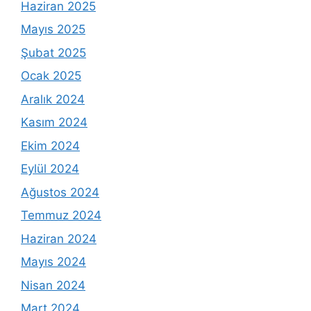
Haziran 2025
Mayıs 2025
Şubat 2025
Ocak 2025
Aralık 2024
Kasım 2024
Ekim 2024
Eylül 2024
Ağustos 2024
Temmuz 2024
Haziran 2024
Mayıs 2024
Nisan 2024
Mart 2024