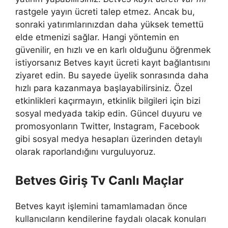
rastgele yayın ücreti talep etmez. Ancak bu,
sonraki yatırımlarınızdan daha yüksek temettü
elde etmenizi sağlar. Hangi yöntemin en
güvenilir, en hızlı ve en karlı olduğunu öğrenmek
istiyorsanız Betves kayıt ücreti kayıt bağlantısını
ziyaret edin. Bu sayede üyelik sonrasında daha
hızlı para kazanmaya başlayabilirsiniz. Özel
etkinlikleri kaçırmayın, etkinlik bilgileri için bizi
sosyal medyada takip edin. Güncel duyuru ve
promosyonların Twitter, Instagram, Facebook
gibi sosyal medya hesapları üzerinden detaylı
olarak raporlandığını vurguluyoruz.
Betves Giriş Tv Canlı Maçlar
Betves kayıt işlemini tamamlamadan önce
kullanıcıların kendilerine faydalı olacak konuları