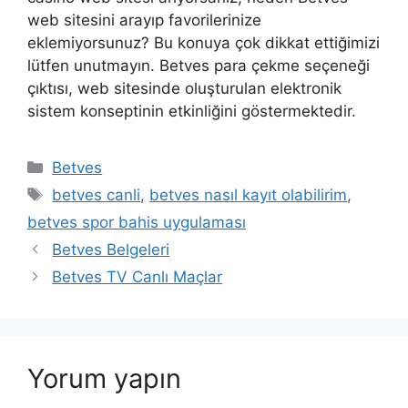
web sitesini arayıp favorilerinize
eklemiyorsunuz? Bu konuya çok dikkat ettiğimizi
lütfen unutmayın. Betves para çekme seçeneği
çıktısı, web sitesinde oluşturulan elektronik
sistem konseptinin etkinliğini göstermektedir.
Kategoriler
Betves
Etiketler
betves canli
,
betves nasıl kayıt olabilirim
,
betves spor bahis uygulaması
Betves Belgeleri
Betves TV Canlı Maçlar
Yorum yapın