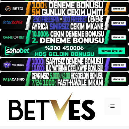
İçeriğe
atla
Menü