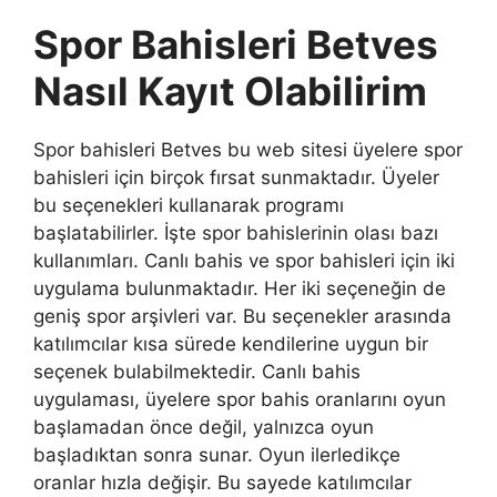
Spor Bahisleri Betves
Nasıl Kayıt Olabilirim
Spor bahisleri Betves bu web sitesi üyelere spor
bahisleri için birçok fırsat sunmaktadır. Üyeler
bu seçenekleri kullanarak programı
başlatabilirler. İşte spor bahislerinin olası bazı
kullanımları. Canlı bahis ve spor bahisleri için iki
uygulama bulunmaktadır. Her iki seçeneğin de
geniş spor arşivleri var. Bu seçenekler arasında
katılımcılar kısa sürede kendilerine uygun bir
seçenek bulabilmektedir. Canlı bahis
uygulaması, üyelere spor bahis oranlarını oyun
başlamadan önce değil, yalnızca oyun
başladıktan sonra sunar. Oyun ilerledikçe
oranlar hızla değişir. Bu sayede katılımcılar