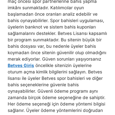
maç öncesi spor partnerlerine bahis yapma
imkânı sunmaktadır. Katılımcılar oyun
başlamadan önce oranları analiz edebilir ve
bahis oynayabilirler. Spor bahisleri uygulaması,
üyelerin banknot ve sistem bahis kuponları
sağlamalarını destekler. Betves Lisansı kapsamlı
bir program sunmaktadır. Bu sitenin büyük bir
bahis dosyası var, bu nedenle üyeler bahis
koymadan önce sitenin güvenilir olup olmadığını
merak ediyorlar. Güven sorunları yaşıyorsanız
Betves Giriş
öncelikle sitenizin üyelerine
oturum açma kimlik bilgilerini sağlayın. Betves
lisansı ile üyeler Betves spor bahisleri ve diğer
bahis seçeneklerine güvenle bahis
oynayabilirler. Güvenli ödeme programı aynı
zamanda birçok ödeme seçeneğine de sahiptir.
Her ödeme seçeneği için ödeme yöntemi bilgisi
sağlanır. Üyeler ödeme yöntemlerini doğrudan