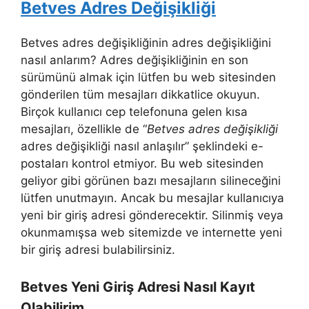
Betves Adres Değişikliği
Betves adres değişikliğinin adres değişikliğini
nasıl anlarım? Adres değişikliğinin en son
sürümünü almak için lütfen bu web sitesinden
gönderilen tüm mesajları dikkatlice okuyun.
Birçok kullanıcı cep telefonuna gelen kısa
mesajları, özellikle de “
Betves adres değişikliği
adres değişikliği nasıl anlaşılır” şeklindeki e-
postaları kontrol etmiyor. Bu web sitesinden
geliyor gibi görünen bazı mesajların silineceğini
lütfen unutmayın. Ancak bu mesajlar kullanıcıya
yeni bir giriş adresi gönderecektir. Silinmiş veya
okunmamışsa web sitemizde ve internette yeni
bir giriş adresi bulabilirsiniz.
Betves Yeni Giriş Adresi Nasıl Kayıt
Olabilirim