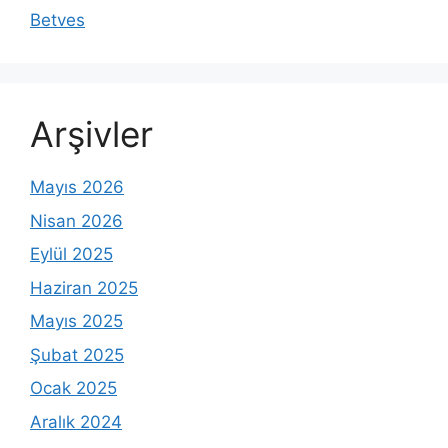
Betves
Arşivler
Mayıs 2026
Nisan 2026
Eylül 2025
Haziran 2025
Mayıs 2025
Şubat 2025
Ocak 2025
Aralık 2024