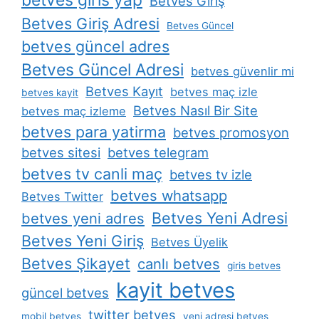
betves giris yap
Betves Giriş
Betves Giriş Adresi
Betves Güncel
betves güncel adres
Betves Güncel Adresi
betves güvenlir mi
Betves Kayıt
betves maç izle
betves kayit
Betves Nasıl Bir Site
betves maç izleme
betves para yatirma
betves promosyon
betves sitesi
betves telegram
betves tv canli maç
betves tv izle
betves whatsapp
Betves Twitter
Betves Yeni Adresi
betves yeni adres
Betves Yeni Giriş
Betves Üyelik
Betves Şikayet
canlı betves
giris betves
kayit betves
güncel betves
twitter betves
mobil betves
yeni adresi betves