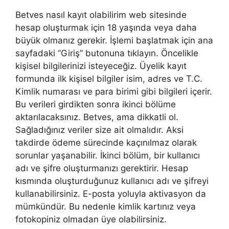
Betves nasıl kayıt olabilirim web sitesinde
hesap oluşturmak için 18 yaşında veya daha
büyük olmanız gerekir. İşlemi başlatmak için ana
sayfadaki “Giriş” butonuna tıklayın. Öncelikle
kişisel bilgilerinizi isteyeceğiz. Üyelik kayıt
formunda ilk kişisel bilgiler isim, adres ve T.C.
Kimlik numarası ve para birimi gibi bilgileri içerir.
Bu verileri girdikten sonra ikinci bölüme
aktarılacaksınız. Betves, ama dikkatli ol.
Sağladığınız veriler size ait olmalıdır. Aksi
takdirde ödeme sürecinde kaçınılmaz olarak
sorunlar yaşanabilir. İkinci bölüm, bir kullanıcı
adı ve şifre oluşturmanızı gerektirir. Hesap
kısmında oluşturduğunuz kullanıcı adı ve şifreyi
kullanabilirsiniz. E-posta yoluyla aktivasyon da
mümkündür. Bu nedenle kimlik kartınız veya
fotokopiniz olmadan üye olabilirsiniz.