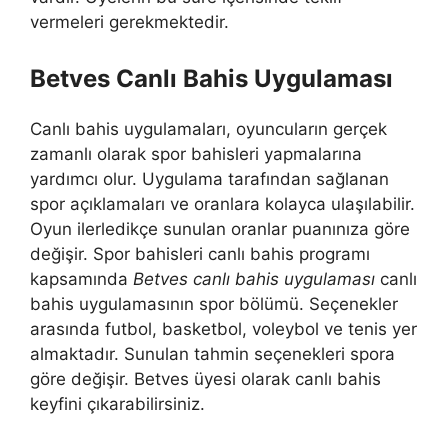
vermeleri gerekmektedir.
Betves Canlı Bahis Uygulaması
Canlı bahis uygulamaları, oyuncuların gerçek
zamanlı olarak spor bahisleri yapmalarına
yardımcı olur. Uygulama tarafından sağlanan
spor açıklamaları ve oranlara kolayca ulaşılabilir.
Oyun ilerledikçe sunulan oranlar puanınıza göre
değişir. Spor bahisleri canlı bahis programı
kapsamında
Betves canlı bahis uygulaması
canlı
bahis uygulamasının spor bölümü. Seçenekler
arasında futbol, ​​basketbol, ​​voleybol ve tenis yer
almaktadır. Sunulan tahmin seçenekleri spora
göre değişir. Betves üyesi olarak canlı bahis
keyfini çıkarabilirsiniz.