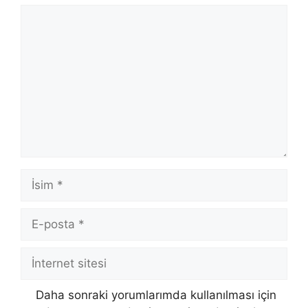
Yorum
İsim
E-
posta
İnternet
sitesi
Daha sonraki yorumlarımda kullanılması için