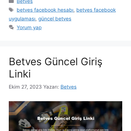
Kategoriler
Betves
Etiketler
betves facebook hesabı
,
betves facebook
uygulaması
,
güncel betves
Yorum yap
Betves Güncel Giriş
Linki
Ekim 27, 2023
Yazarı:
Betves