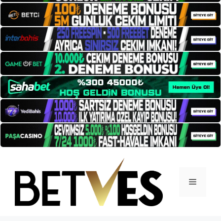
İçeriğe
atla
Menü