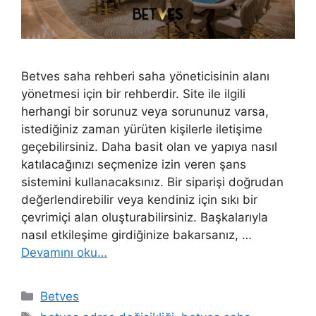
Betves saha rehberi saha yöneticisinin alanı
yönetmesi için bir rehberdir. Site ile ilgili
herhangi bir sorunuz veya sorununuz varsa,
istediğiniz zaman yürüten kişilerle iletişime
geçebilirsiniz. Daha basit olan ve yapıya nasıl
katılacağınızı seçmenize izin veren şans
sistemini kullanacaksınız. Bir siparişi doğrudan
değerlendirebilir veya kendiniz için sıkı bir
çevrimiçi alan oluşturabilirsiniz. Başkalarıyla
nasıl etkileşime girdiğinize bakarsanız, …
Devamını oku…
Kategoriler
Betves
Etiketler