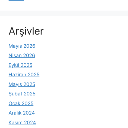
Arşivler
Mayıs 2026
Nisan 2026
Eylül 2025
Haziran 2025
Mayıs 2025
Şubat 2025
Ocak 2025
Aralık 2024
Kasım 2024