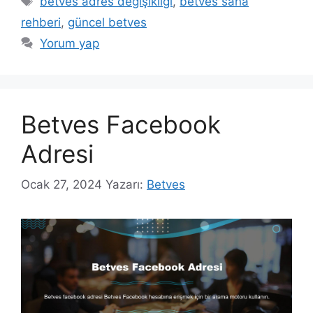
betves adres değişikliği
,
betves saha
rehberi
,
güncel betves
Yorum yap
Betves Facebook
Adresi
Ocak 27, 2024
Yazarı:
Betves