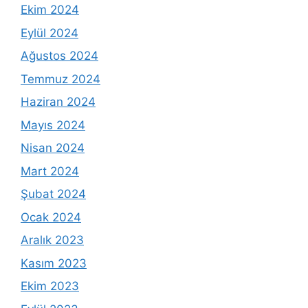
Ekim 2024
Eylül 2024
Ağustos 2024
Temmuz 2024
Haziran 2024
Mayıs 2024
Nisan 2024
Mart 2024
Şubat 2024
Ocak 2024
Aralık 2023
Kasım 2023
Ekim 2023