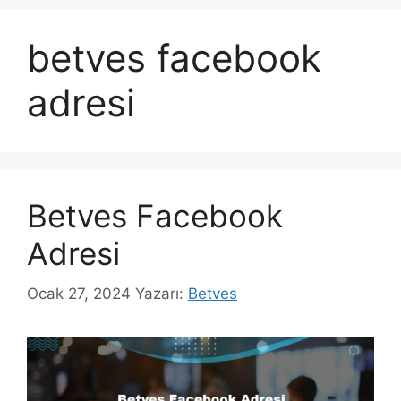
betves facebook
adresi
Betves Facebook
Adresi
Ocak 27, 2024
Yazarı:
Betves