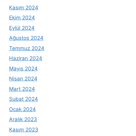
Kasım 2024
Ekim 2024
Eylül 2024
Ağustos 2024
Temmuz 2024
Haziran 2024
Mayıs 2024
Nisan 2024
Mart 2024
Şubat 2024
Ocak 2024
Aralık 2023
Kasım 2023