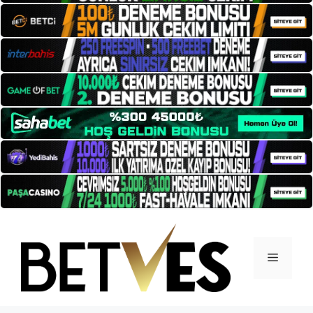
İçeriğe
atla
Menü