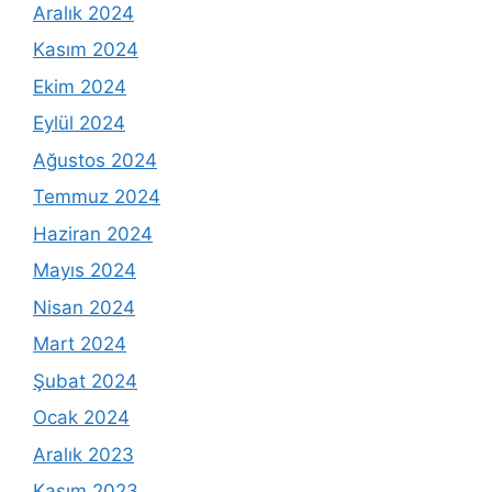
Aralık 2024
Kasım 2024
Ekim 2024
Eylül 2024
Ağustos 2024
Temmuz 2024
Haziran 2024
Mayıs 2024
Nisan 2024
Mart 2024
Şubat 2024
Ocak 2024
Aralık 2023
Kasım 2023