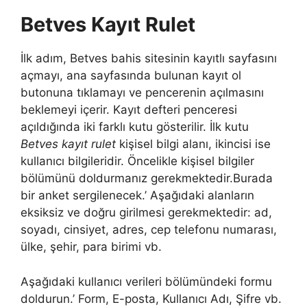
Betves Kayıt Rulet
İlk adım, Betves bahis sitesinin kayıtlı sayfasını
açmayı, ana sayfasında bulunan kayıt ol
butonuna tıklamayı ve pencerenin açılmasını
beklemeyi içerir. Kayıt defteri penceresi
açıldığında iki farklı kutu gösterilir. İlk kutu
Betves kayıt rulet
kişisel bilgi alanı, ikincisi ise
kullanıcı bilgileridir. Öncelikle kişisel bilgiler
bölümünü doldurmanız gerekmektedir.Burada
bir anket sergilenecek.’ Aşağıdaki alanların
eksiksiz ve doğru girilmesi gerekmektedir: ad,
soyadı, cinsiyet, adres, cep telefonu numarası,
ülke, şehir, para birimi vb.
Aşağıdaki kullanıcı verileri bölümündeki formu
doldurun.’ Form, E-posta, Kullanıcı Adı, Şifre vb.