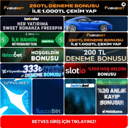
×
BETVES GİRİŞ İÇİN TIKLAYINIZ!