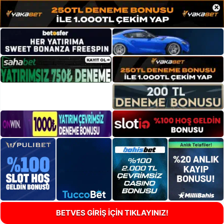
×
BETVES GİRİŞ İÇİN TIKLAYINIZ!