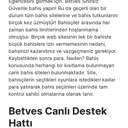
Eğlencesini görmek için. Betves Sınırsız:
Güvenle bahis yapın! Bu da geçerli olan bir
durum tüm bahis sitelerine ve bahis tutkunlarını
birçok kez üzmüştür! Bahisçiler arasında her
zaman bahis limitlerinden hoşlanmama
olmuştur. Birçok web sitesinin tek bir bahiste
büyük bahislere izin vermemesinin nedeni,
bahsinizi kazandınız ve vazgeçmeniz gerekiyor.
Kaybettikten sonra para. Neden? Bahis
konusunda herhangi bir kısıtlama bulunmayan
canlı bahis siteleri bulunmaktadır. Site,
bahisçilerin seçtikleri oyunlara istedikleri kadar
para yatırarak bahis seçimleri üzerinde tam
kontrol sahibi olmalarına olanak tanır.
Betves Canlı Destek
Hattı