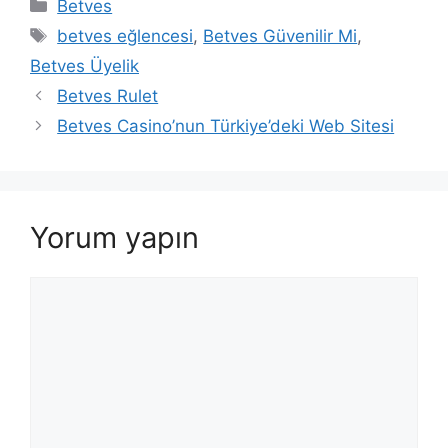
Kategoriler
Betves
Etiketler
betves eğlencesi
,
Betves Güvenilir Mi
,
Betves Üyelik
Betves Rulet
Betves Casino’nun Türkiye’deki Web Sitesi
Yorum yapın
Yorum