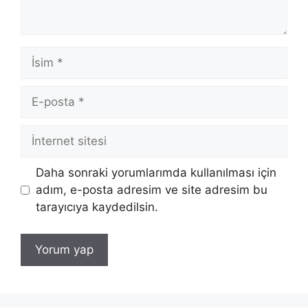
İsim
E-
posta
İnternet
sitesi
Daha sonraki yorumlarımda kullanılması için
adım, e-posta adresim ve site adresim bu
tarayıcıya kaydedilsin.