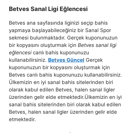
Betves Sanal Ligi Eğlencesi
Betves ana sayfasında liginizi seçip bahis
yapmaya başlayabileceğiniz bir Sanal Spor
sekmesi bulunmaktadır. Gerçek kuponunuzun
bir kopyasını oluşturmak için
Betves sanal ligi
eğlencesi
canlı bahis kuponunuzu
kullanabilirsiniz.
Betves Güncel
Gerçek
kuponunuzun bir kopyasını oluşturmak için
Betves canlı bahis kuponunuzu kullanabilirsiniz.
Ülkemizin en iyi sanal bahis sitelerinden biri
olarak kabul edilen Betves, halen sanal ligler
üzerinden gelir elde etmektedir.Ülkemizin en iyi
sanal bahis sitelerinden biri olarak kabul edilen
Betves, halen sanal ligler üzerinden gelir elde
etmektedir.