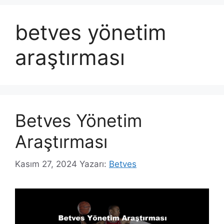
betves yönetim
araştırması
Betves Yönetim
Araştırması
Kasım 27, 2024
Yazarı:
Betves