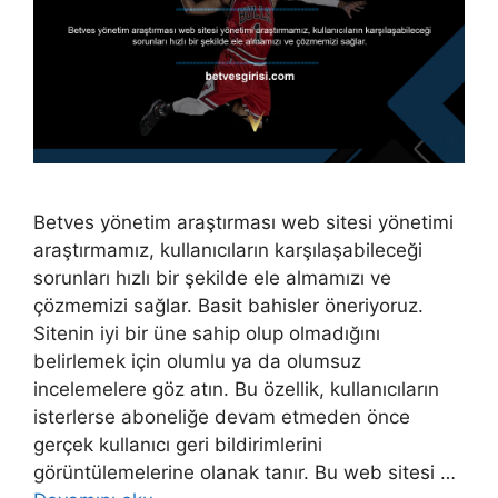
Betves yönetim araştırması web sitesi yönetimi
araştırmamız, kullanıcıların karşılaşabileceği
sorunları hızlı bir şekilde ele almamızı ve
çözmemizi sağlar. Basit bahisler öneriyoruz.
Sitenin iyi bir üne sahip olup olmadığını
belirlemek için olumlu ya da olumsuz
incelemelere göz atın. Bu özellik, kullanıcıların
isterlerse aboneliğe devam etmeden önce
gerçek kullanıcı geri bildirimlerini
görüntülemelerine olanak tanır. Bu web sitesi …