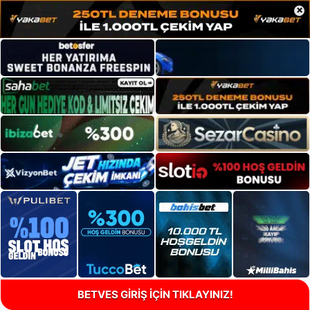
×
BETVES GİRİŞ İÇİN TIKLAYINIZ!