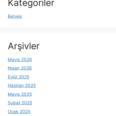
Kategoriler
Betves
Arşivler
Mayıs 2026
Nisan 2026
Eylül 2025
Haziran 2025
Mayıs 2025
Şubat 2025
Ocak 2025