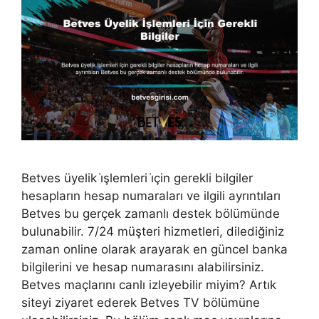
Betves üyelik i̇şlemleri i̇çin gerekli bilgiler
hesapların hesap numaraları ve ilgili ayrıntıları
Betves bu gerçek zamanlı destek bölümünde
bulunabilir. 7/24 müşteri hizmetleri, dilediğiniz
zaman online olarak arayarak en güncel banka
bilgilerini ve hesap numarasını alabilirsiniz.
Betves maçlarını canlı izleyebilir miyim? Artık
siteyi ziyaret ederek Betves TV bölümüne