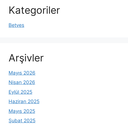
Kategoriler
Betves
Arşivler
Mayıs 2026
Nisan 2026
Eylül 2025
Haziran 2025
Mayıs 2025
Şubat 2025