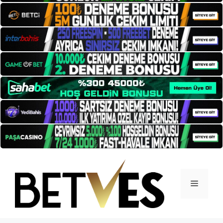
İçeriğe
atla
Menü