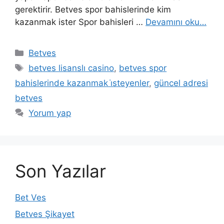
gerektirir. Betves spor bahislerinde kim
kazanmak ister Spor bahisleri …
Devamını oku…
Kategoriler
Betves
Etiketler
betves lisanslı casino
,
betves spor
bahislerinde kazanmak i̇steyenler
,
güncel adresi
betves
Yorum yap
Son Yazılar
Bet Ves
Betves Şikayet