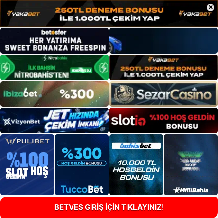
×
BETVES GİRİŞ İÇİN TIKLAYINIZ!