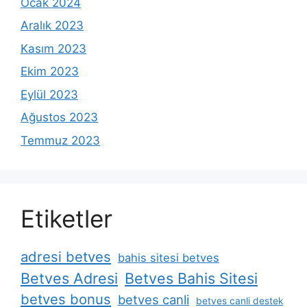
Ocak 2024
Aralık 2023
Kasım 2023
Ekim 2023
Eylül 2023
Ağustos 2023
Temmuz 2023
Etiketler
adresi betves
bahis sitesi betves
Betves Adresi
Betves Bahis Sitesi
betves bonus
betves canli
betves canli destek