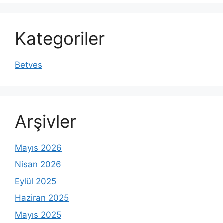
Kategoriler
Betves
Arşivler
Mayıs 2026
Nisan 2026
Eylül 2025
Haziran 2025
Mayıs 2025