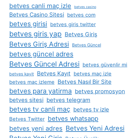
betves canli maç izle
betves casino
Betves Casino Sitesi
betves com
betves girisi
betves giris twitter
betves giris yap
Betves Giriş
Betves Giriş Adresi
Betves Güncel
betves güncel adres
Betves Güncel Adresi
betves güvenlir mi
Betves Kayıt
betves maç izle
betves kayit
Betves Nasıl Bir Site
betves maç izleme
betves para yatirma
betves promosyon
betves sitesi
betves telegram
betves tv canli maç
betves tv izle
betves whatsapp
Betves Twitter
Betves Yeni Adresi
betves yeni adres
Betves Yeni Giriş