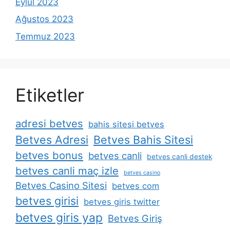
Eylül 2023
Ağustos 2023
Temmuz 2023
Etiketler
adresi betves
bahis sitesi betves
Betves Adresi
Betves Bahis Sitesi
betves bonus
betves canli
betves canli destek
betves canli maç izle
betves casino
Betves Casino Sitesi
betves com
betves girisi
betves giris twitter
betves giris yap
Betves Giriş