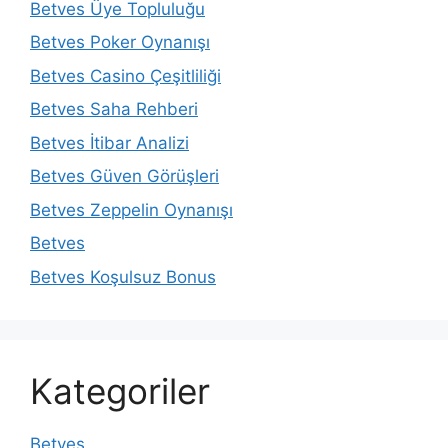
Betves Üye Topluluğu
Betves Poker Oynanışı
Betves Casino Çeşitliliği
Betves Saha Rehberi
Betves İtibar Analizi
Betves Güven Görüşleri
Betves Zeppelin Oynanışı
Betves
Betves Koşulsuz Bonus
Kategoriler
Betves