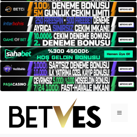
İçeriğe
atla
Menü