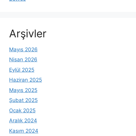
Arşivler
Mayıs 2026
Nisan 2026
Eylül 2025
Haziran 2025
Mayıs 2025
Şubat 2025
Ocak 2025
Aralık 2024
Kasım 2024