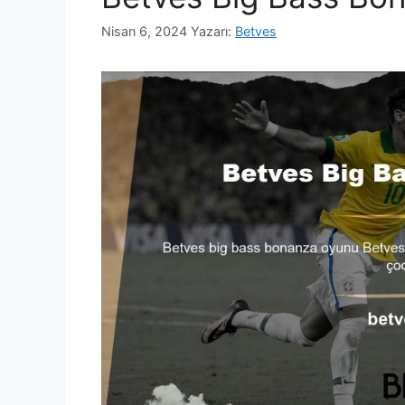
Nisan 6, 2024
Yazarı:
Betves