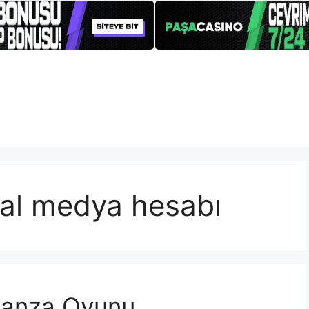
yal medya hesabı
nanza Oyunu