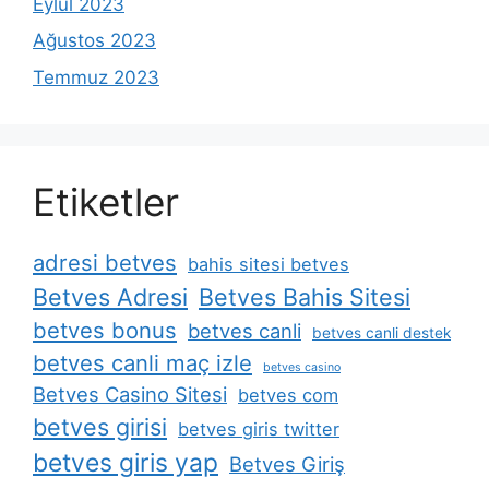
Eylül 2023
Ağustos 2023
Temmuz 2023
Etiketler
adresi betves
bahis sitesi betves
Betves Adresi
Betves Bahis Sitesi
betves bonus
betves canli
betves canli destek
betves canli maç izle
betves casino
Betves Casino Sitesi
betves com
betves girisi
betves giris twitter
betves giris yap
Betves Giriş