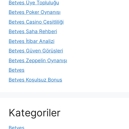
Betves Üye Topluluğu
Betves Poker Oynanışı
Betves Casino Çeşitliliği
Betves Saha Rehberi
Betves İtibar Analizi
Betves Güven Görüşleri
Betves Zeppelin Oynanışı
Betves
Betves Koşulsuz Bonus
Kategoriler
Betves