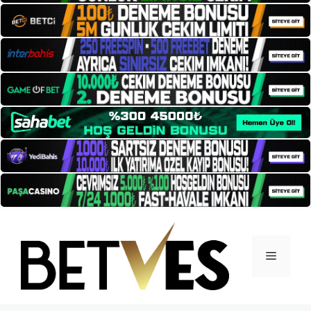
İçeriğe
atla
Menü