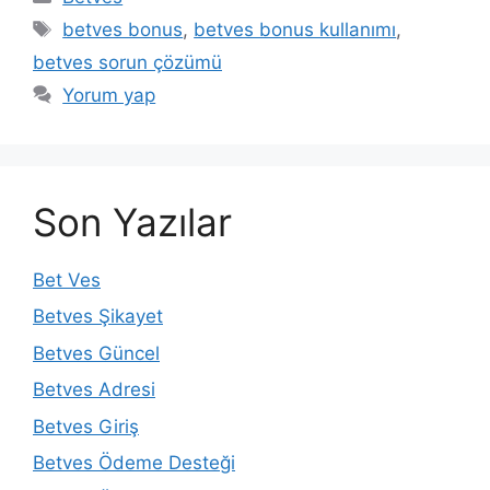
Etiketler
betves bonus
,
betves bonus kullanımı
,
betves sorun çözümü
Yorum yap
Son Yazılar
Bet Ves
Betves Şikayet
Betves Güncel
Betves Adresi
Betves Giriş
Betves Ödeme Desteği