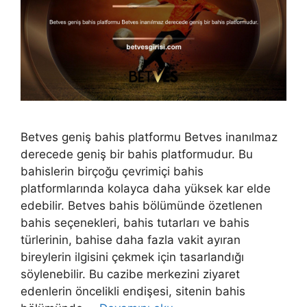
Betves geniş bahis platformu Betves inanılmaz
derecede geniş bir bahis platformudur. Bu
bahislerin birçoğu çevrimiçi bahis
platformlarında kolayca daha yüksek kar elde
edebilir. Betves bahis bölümünde özetlenen
bahis seçenekleri, bahis tutarları ve bahis
türlerinin, bahise daha fazla vakit ayıran
bireylerin ilgisini çekmek için tasarlandığı
söylenebilir. Bu cazibe merkezini ziyaret
edenlerin öncelikli endişesi, sitenin bahis