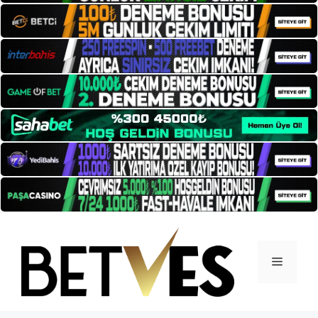
İçeriğe
atla
Menü