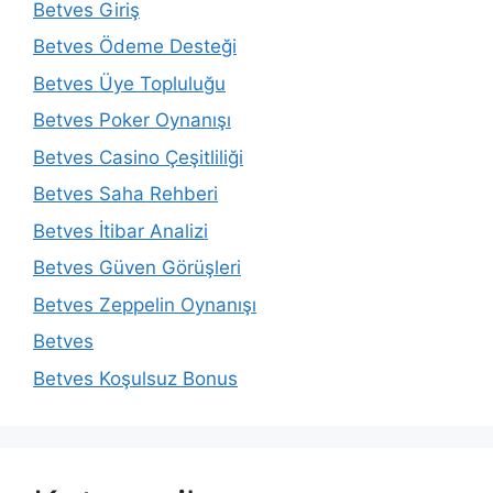
Betves Giriş
Betves Ödeme Desteği
Betves Üye Topluluğu
Betves Poker Oynanışı
Betves Casino Çeşitliliği
Betves Saha Rehberi
Betves İtibar Analizi
Betves Güven Görüşleri
Betves Zeppelin Oynanışı
Betves
Betves Koşulsuz Bonus