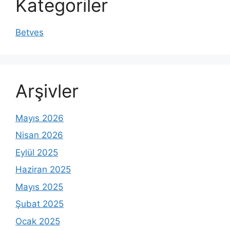
Kategoriler
Betves
Arşivler
Mayıs 2026
Nisan 2026
Eylül 2025
Haziran 2025
Mayıs 2025
Şubat 2025
Ocak 2025