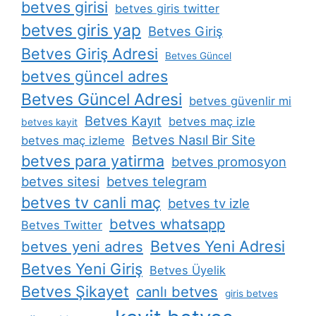
betves girisi
betves giris twitter
betves giris yap
Betves Giriş
Betves Giriş Adresi
Betves Güncel
betves güncel adres
Betves Güncel Adresi
betves güvenlir mi
Betves Kayıt
betves maç izle
betves kayit
Betves Nasıl Bir Site
betves maç izleme
betves para yatirma
betves promosyon
betves sitesi
betves telegram
betves tv canli maç
betves tv izle
betves whatsapp
Betves Twitter
Betves Yeni Adresi
betves yeni adres
Betves Yeni Giriş
Betves Üyelik
Betves Şikayet
canlı betves
giris betves