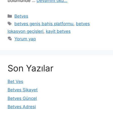
bölümünde …
Devamını oku…
Kategoriler
Betves
Etiketler
betves geniş bahis platformu
,
betves
lokasyon geçişleri
,
kayit betves
Yorum yap
Son Yazılar
Bet Ves
Betves Şikayet
Betves Güncel
Betves Adresi