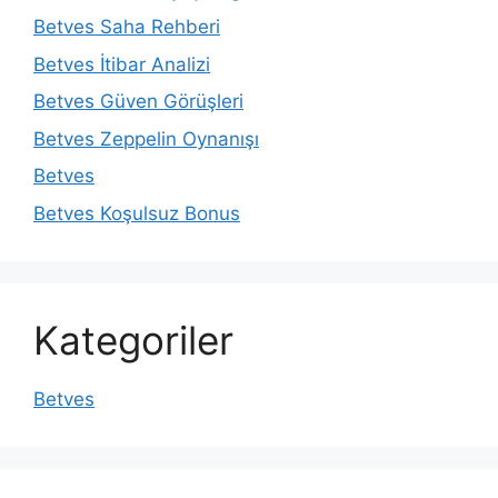
Betves Saha Rehberi
Betves İtibar Analizi
Betves Güven Görüşleri
Betves Zeppelin Oynanışı
Betves
Betves Koşulsuz Bonus
Kategoriler
Betves