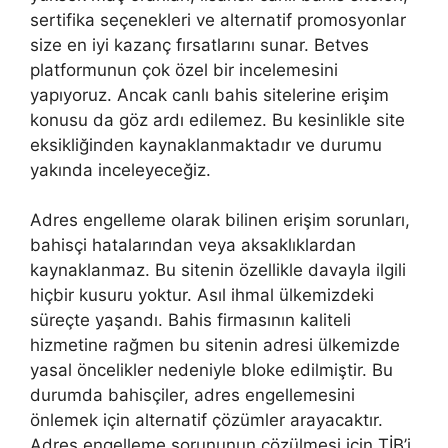
sertifika seçenekleri ve alternatif promosyonlar
size en iyi kazanç fırsatlarını sunar. Betves
platformunun çok özel bir incelemesini
yapıyoruz. Ancak canlı bahis sitelerine erişim
konusu da göz ardı edilemez. Bu kesinlikle site
eksikliğinden kaynaklanmaktadır ve durumu
yakında inceleyeceğiz.
Adres engelleme olarak bilinen erişim sorunları,
bahisçi hatalarından veya aksaklıklardan
kaynaklanmaz. Bu sitenin özellikle davayla ilgili
hiçbir kusuru yoktur. Asıl ihmal ülkemizdeki
süreçte yaşandı. Bahis firmasının kaliteli
hizmetine rağmen bu sitenin adresi ülkemizde
yasal öncelikler nedeniyle bloke edilmiştir. Bu
durumda bahisçiler, adres engellemesini
önlemek için alternatif çözümler arayacaktır.
Adres engelleme sorununun çözülmesi için TİB’i