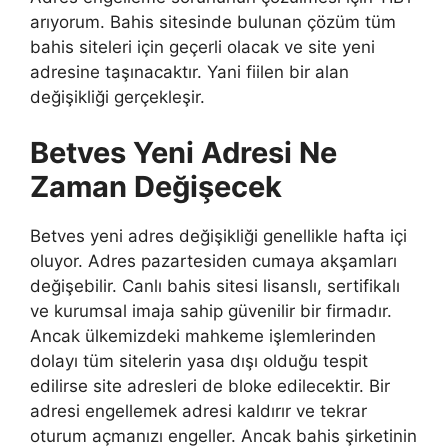
arıyorum. Bahis sitesinde bulunan çözüm tüm
bahis siteleri için geçerli olacak ve site yeni
adresine taşınacaktır. Yani fiilen bir alan
değişikliği gerçekleşir.
Betves Yeni Adresi Ne
Zaman Değişecek
Betves yeni adres değişikliği genellikle hafta içi
oluyor. Adres pazartesiden cumaya akşamları
değişebilir. Canlı bahis sitesi lisanslı, sertifikalı
ve kurumsal imaja sahip güvenilir bir firmadır.
Ancak ülkemizdeki mahkeme işlemlerinden
dolayı tüm sitelerin yasa dışı olduğu tespit
edilirse site adresleri de bloke edilecektir. Bir
adresi engellemek adresi kaldırır ve tekrar
oturum açmanızı engeller. Ancak bahis şirketinin