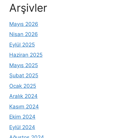
Arşivler
Mayıs 2026
Nisan 2026
Eylül 2025
Haziran 2025
Mayıs 2025
Şubat 2025
Ocak 2025
Aralık 2024
Kasım 2024
Ekim 2024
Eylül 2024
Ağustos 2024