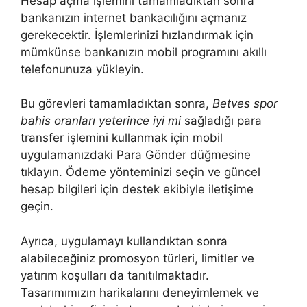
Hesap açma işlemini tamamladıktan sonra
bankanızın internet bankacılığını açmanız
gerekecektir. İşlemlerinizi hızlandırmak için
mümkünse bankanızın mobil programını akıllı
telefonunuza yükleyin.
Bu görevleri tamamladıktan sonra,
Betves spor
bahis oranları yeterince iyi mi
sağladığı para
transfer işlemini kullanmak için mobil
uygulamanızdaki Para Gönder düğmesine
tıklayın. Ödeme yönteminizi seçin ve güncel
hesap bilgileri için destek ekibiyle iletişime
geçin.
Ayrıca, uygulamayı kullandıktan sonra
alabileceğiniz promosyon türleri, limitler ve
yatırım koşulları da tanıtılmaktadır.
Tasarımımızın harikalarını deneyimlemek ve