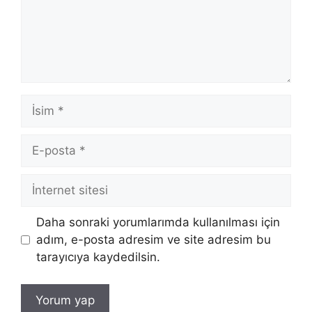
İsim
E-
posta
İnternet
sitesi
Daha sonraki yorumlarımda kullanılması için
adım, e-posta adresim ve site adresim bu
tarayıcıya kaydedilsin.