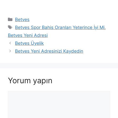
Kategoriler
Betves
Etiketler
Betves Spor Bahis Oranları Yeterince İyi Mi
,
Betves Yeni Adresi
Betves Üyelik
Betves Yeni Adresinizi Kaydedin
Yorum yapın
Yorum