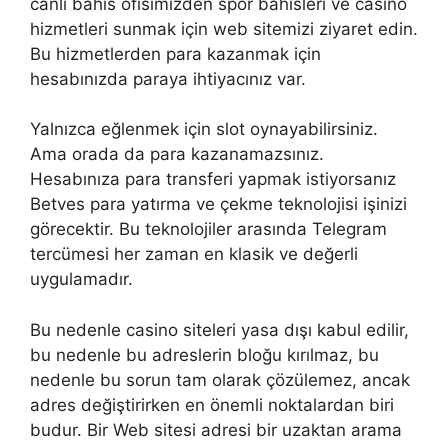
canlı bahis ofisimizden spor bahisleri ve casino
hizmetleri sunmak için web sitemizi ziyaret edin.
Bu hizmetlerden para kazanmak için
hesabınızda paraya ihtiyacınız var.
Yalnızca eğlenmek için slot oynayabilirsiniz.
Ama orada da para kazanamazsınız.
Hesabınıza para transferi yapmak istiyorsanız
Betves para yatırma ve çekme teknolojisi işinizi
görecektir. Bu teknolojiler arasında Telegram
tercümesi her zaman en klasik ve değerli
uygulamadır.
Bu nedenle casino siteleri yasa dışı kabul edilir,
bu nedenle bu adreslerin bloğu kırılmaz, bu
nedenle bu sorun tam olarak çözülemez, ancak
adres değiştirirken en önemli noktalardan biri
budur. Bir Web sitesi adresi bir uzaktan arama