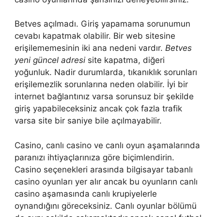
Betves açılmadı. Giriş yapamama sorunumun
cevabı kapatmak olabilir. Bir web sitesine
erişilememesinin iki ana nedeni vardır.
Betves
yeni güncel adresi
site kapatma, diğeri
yoğunluk. Nadir durumlarda, tıkanıklık sorunları
erişilemezlik sorunlarına neden olabilir. İyi bir
internet bağlantınız varsa sorunsuz bir şekilde
giriş yapabileceksiniz ancak çok fazla trafik
varsa site bir saniye bile açılmayabilir.
Casino, canlı casino ve canlı oyun aşamalarında
paranızı ihtiyaçlarınıza göre biçimlendirin.
Casino seçenekleri arasında bilgisayar tabanlı
casino oyunları yer alır ancak bu oyunların canlı
casino aşamasında canlı krupiyelerle
oynandığını göreceksiniz. Canlı oyunlar bölümü