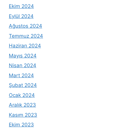
Ekim 2024
Eylül 2024
Ağustos 2024
Temmuz 2024
Haziran 2024
Mayıs 2024
Nisan 2024
Mart 2024
Şubat 2024
Ocak 2024
Aralık 2023
Kasım 2023
Ekim 2023