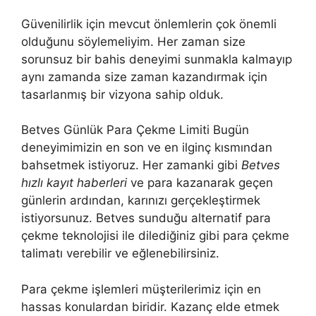
Güvenilirlik için mevcut önlemlerin çok önemli
olduğunu söylemeliyim. Her zaman size
sorunsuz bir bahis deneyimi sunmakla kalmayıp
aynı zamanda size zaman kazandırmak için
tasarlanmış bir vizyona sahip olduk.
Betves Günlük Para Çekme Limiti Bugün
deneyimimizin en son ve en ilginç kısmından
bahsetmek istiyoruz. Her zamanki gibi
Betves
hızlı kayıt haberleri
ve para kazanarak geçen
günlerin ardından, karınızı gerçekleştirmek
istiyorsunuz. Betves sunduğu alternatif para
çekme teknolojisi ile dilediğiniz gibi para çekme
talimatı verebilir ve eğlenebilirsiniz.
Para çekme işlemleri müşterilerimiz için en
hassas konulardan biridir. Kazanç elde etmek