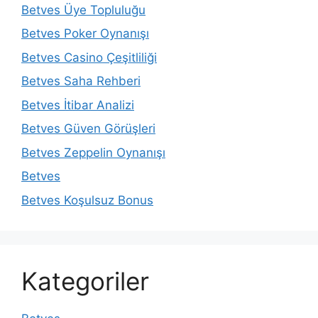
Betves Üye Topluluğu
Betves Poker Oynanışı
Betves Casino Çeşitliliği
Betves Saha Rehberi
Betves İtibar Analizi
Betves Güven Görüşleri
Betves Zeppelin Oynanışı
Betves
Betves Koşulsuz Bonus
Kategoriler