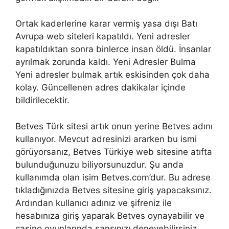
Ortak kaderlerine karar vermiş yasa dışı Batı
Avrupa web siteleri kapatıldı. Yeni adresler
kapatıldıktan sonra binlerce insan öldü. İnsanlar
ayrılmak zorunda kaldı. Yeni Adresler Bulma
Yeni adresler bulmak artık eskisinden çok daha
kolay. Güncellenen adres dakikalar içinde
bildirilecektir.
Betves Türk sitesi artık onun yerine Betves adını
kullanıyor. Mevcut adresinizi ararken bu ismi
görüyorsanız, Betves Türkiye web sitesine atıfta
bulunduğunuzu biliyorsunuzdur. Şu anda
kullanımda olan isim Betves.com’dur. Bu adrese
tıkladığınızda Betves sitesine giriş yapacaksınız.
Ardından kullanıcı adınız ve şifreniz ile
hesabınıza giriş yaparak Betves oynayabilir ve
casino oyunlarında şansınızı deneyebilirsiniz.