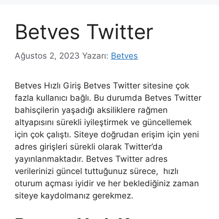
Betves Twitter
Ağustos 2, 2023
Yazarı:
Betves
Betves Hızlı Giriş Betves Twitter sitesine çok
fazla kullanıcı bağlı. Bu durumda Betves Twitter
bahisçilerin yaşadığı aksiliklere rağmen
altyapısını sürekli iyileştirmek ve güncellemek
için çok çalıştı. Siteye doğrudan erişim için yeni
adres girişleri sürekli olarak Twitter’da
yayınlanmaktadır. Betves Twitter adres
verilerinizi güncel tuttuğunuz sürece, hızlı
oturum açması iyidir ve her beklediğiniz zaman
siteye kaydolmanız gerekmez.