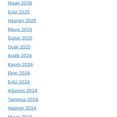
Nisan 2026
Eylül 2025
Haziran 2025
Mayıs 2025
Şubat 2025
Ocak 2025
Aralık 2024
Kasım 2024
Ekim 2024
Eylül 2024
Ağustos 2024
Temmuz 2024
Haziran 2024
Mayıs 2024