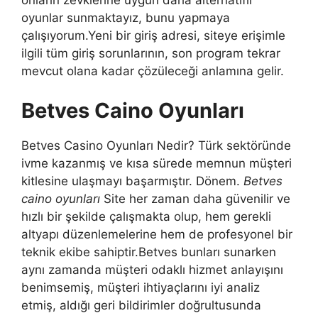
onların zevklerine uygun daha alternatifli
oyunlar sunmaktayız, bunu yapmaya
çalışıyorum.Yeni bir giriş adresi, siteye erişimle
ilgili tüm giriş sorunlarının, son program tekrar
mevcut olana kadar çözüleceği anlamına gelir.
Betves Caino Oyunları
Betves Casino Oyunları Nedir? Türk sektöründe
ivme kazanmış ve kısa sürede memnun müşteri
kitlesine ulaşmayı başarmıştır. Dönem.
Betves
caino oyunları
Site her zaman daha güvenilir ve
hızlı bir şekilde çalışmakta olup, hem gerekli
altyapı düzenlemelerine hem de profesyonel bir
teknik ekibe sahiptir.Betves bunları sunarken
aynı zamanda müşteri odaklı hizmet anlayışını
benimsemiş, müşteri ihtiyaçlarını iyi analiz
etmiş, aldığı geri bildirimler doğrultusunda