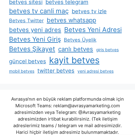
betves sitesi
betves telegram
betves tv canli maç
betves tv izle
betves whatsapp
Betves Twitter
Betves Yeni Adresi
betves yeni adres
Betves Yeni Giriş
Betves Üyelik
Betves Şikayet
canlı betves
giris betves
kayit betves
güncel betves
twitter betves
mobil betves
yeni adresi betves
Avrasya'nın en büyük reklam platformunda olmak için
Microsoft Teams:
reklam@avrasyamarketing.com
adresimizden veya Telegram: @Avrasyamarketing
adresimizden irtibat kurabilirsiniz. (Tek iletişim
adreslerimiz teams / telegram ve mail adresimizdir.
Harici hiçbir iletişim adresimiz bulunmamaktadır.