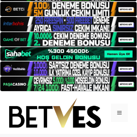
İçeriğe
atla
Menü