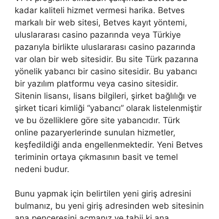
kadar kaliteli hizmet vermesi harika. Betves
markalı bir web sitesi, Betves kayıt yöntemi,
uluslararası casino pazarında veya Türkiye
pazarıyla birlikte uluslararası casino pazarında
var olan bir web sitesidir. Bu site Türk pazarına
yönelik yabancı bir casino sitesidir. Bu yabancı
bir yazılım platformu veya casino sitesidir.
Sitenin lisansı, lisans bilgileri, şirket bağlılığı ve
şirket ticari kimliği “yabancı” olarak listelenmiştir
ve bu özelliklere göre site yabancıdır. Türk
online pazaryerlerinde sunulan hizmetler,
keşfedildiği anda engellenmektedir. Yeni Betves
teriminin ortaya çıkmasının basit ve temel
nedeni budur.
Bunu yapmak için belirtilen yeni giriş adresini
bulmanız, bu yeni giriş adresinden web sitesinin
ana penceresini açmanız ve tabii ki ana