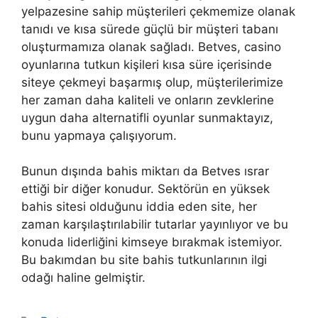
yelpazesine sahip müşterileri çekmemize olanak
tanıdı ve kısa sürede güçlü bir müşteri tabanı
oluşturmamıza olanak sağladı. Betves, casino
oyunlarına tutkun kişileri kısa süre içerisinde
siteye çekmeyi başarmış olup, müşterilerimize
her zaman daha kaliteli ve onların zevklerine
uygun daha alternatifli oyunlar sunmaktayız,
bunu yapmaya çalışıyorum.
Bunun dışında bahis miktarı da Betves ısrar
ettiği bir diğer konudur. Sektörün en yüksek
bahis sitesi olduğunu iddia eden site, her
zaman karşılaştırılabilir tutarlar yayınlıyor ve bu
konuda liderliğini kimseye bırakmak istemiyor.
Bu bakımdan bu site bahis tutkunlarının ilgi
odağı haline gelmiştir.