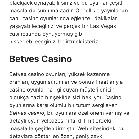
blackjack oynayabilirsiniz ve bu oyunlar çeşitli
masalarda sunulmaktadır. Genellikle yayınlanan
canlı casino oyunlarında eğlenceli dakikalar
yaşayabileceğinizi ve gerçek bir Las Vegas
casinosunda oynuyormuş gibi
hissedebileceğinizi belirtmek isteriz.
Betves Casino
Betves casino oyunları, yüksek kazanma
oranları, uygun sürümler ve bonus fırsatlarıyla
casino oyunlarına ilgi duyan müşteriler için
oldukça cazip bir şekilde sizi bekliyor. Casino
oyunlarına karşı olumlu bir tutum sergileyen
Betves casino
, bu oyunlara özel önem vermiş ve
detaylı oyun yelpazesini farklı limitlerdeki
masalarla çeşitlendirmiştir. Web sitesindeki bu
detaylara gösterilen özen, geniş zevk