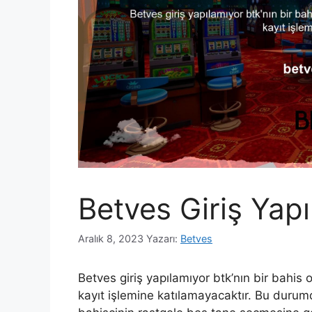
Betves Giriş Yap
Aralık 8, 2023
Yazarı:
Betves
Betves giriş yapılamıyor btk’nın bir bahi
kayıt işlemine katılamayacaktır. Bu du