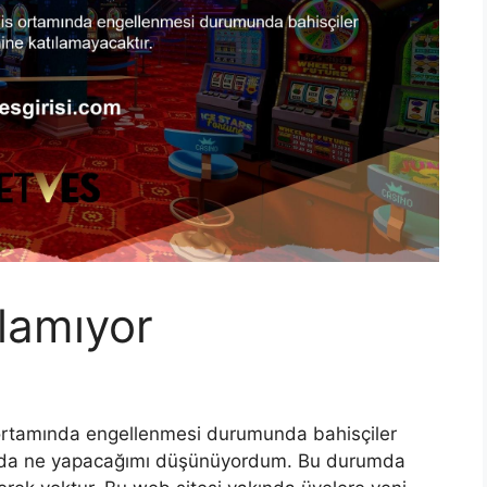
ılamıyor
s ortamında engellenmesi durumunda bahisçiler
rumda ne yapacağımı düşünüyordum. Bu durumda