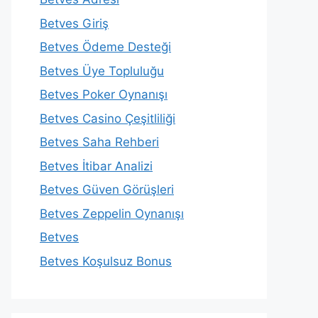
Betves Giriş
Betves Ödeme Desteği
Betves Üye Topluluğu
Betves Poker Oynanışı
Betves Casino Çeşitliliği
Betves Saha Rehberi
Betves İtibar Analizi
Betves Güven Görüşleri
Betves Zeppelin Oynanışı
Betves
Betves Koşulsuz Bonus