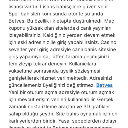
lisansı vardır. Lisans bahisçilere güven verir.
Spor bahisleri konusunda otorite şu anda
Betves. Bu özellik ilk etapta düşürülmedi. Maç
kuponu yüksek olan sitelerdeki canlı yayınları
izleyebilirsiniz. Kaldığınız yerden devam etmek
için eski adresiniz ile giriş yapabilirsiniz. Casino
severler yeni giriş adresiyle canlı bahis sitesine
giriş yapamıyorsa, lütfen tarama geçmişinizi
temizleyip tekrar deneyin. Kullanıcılara
yükseltme sonrasında üyelik sözleşmesi
genişletilerek hizmet verilmektedir. Adresinizi
güncellemeniz üyeliğinizi değiştirmez.
Betves
Yeni bir oturum açma adresiyle oturum açmak
için mevcut erişim verileri kullanılabilir. Gerçek
zamanlı nokta izleme araçları ve 3D grafikler
sahip olduğu şeydir. Site bahis oynamak için en
karlı yerlerden biridir. Yasal sebeplerden dolayı