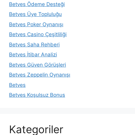
Betves Ödeme Desteği
Betves Üye Topluluğu
Betves Poker Oynanışı
Betves Casino Çeşitliliği
Betves Saha Rehberi
Betves İtibar Analizi
Betves Güven Görüşleri
Betves Zeppelin Oynanışı
Betves
Betves Koşulsuz Bonus
Kategoriler