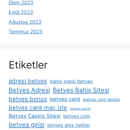
Ekim 2023
Eylül 2023
Ağustos 2023
Temmuz 2023
Etiketler
adresi betves
bahis sitesi betves
Betves Adresi
Betves Bahis Sitesi
betves bonus
betves canli
betves canli destek
betves canli maç izle
betves casino
Betves Casino Sitesi
betves com
betves girisi
betves giris twitter