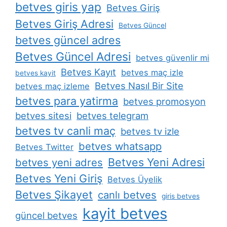
betves giris yap
Betves Giriş
Betves Giriş Adresi
Betves Güncel
betves güncel adres
Betves Güncel Adresi
betves güvenlir mi
Betves Kayıt
betves maç izle
betves kayit
Betves Nasıl Bir Site
betves maç izleme
betves para yatirma
betves promosyon
betves sitesi
betves telegram
betves tv canli maç
betves tv izle
betves whatsapp
Betves Twitter
Betves Yeni Adresi
betves yeni adres
Betves Yeni Giriş
Betves Üyelik
Betves Şikayet
canlı betves
giris betves
kayit betves
güncel betves