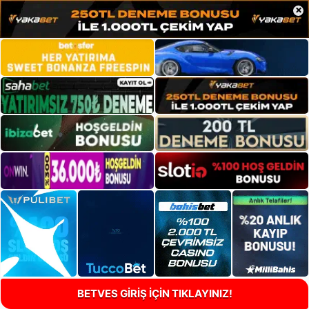
×
BETVES GİRİŞ İÇİN TIKLAYINIZ!