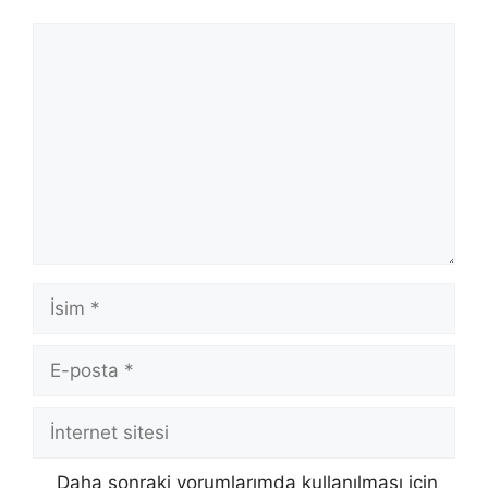
Yorum
İsim
E-
posta
İnternet
sitesi
Daha sonraki yorumlarımda kullanılması için