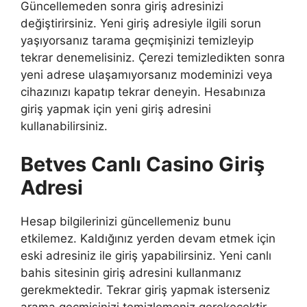
Güncellemeden sonra giriş adresinizi
değiştirirsiniz. Yeni giriş adresiyle ilgili sorun
yaşıyorsanız tarama geçmişinizi temizleyip
tekrar denemelisiniz. Çerezi temizledikten sonra
yeni adrese ulaşamıyorsanız modeminizi veya
cihazınızı kapatıp tekrar deneyin. Hesabınıza
giriş yapmak için yeni giriş adresini
kullanabilirsiniz.
Betves Canlı Casino Giriş
Adresi
Hesap bilgilerinizi güncellemeniz bunu
etkilemez. Kaldığınız yerden devam etmek için
eski adresiniz ile giriş yapabilirsiniz. Yeni canlı
bahis sitesinin giriş adresini kullanmanız
gerekmektedir. Tekrar giriş yapmak isterseniz
arama geçmişinizi temizlemeniz gerekecektir.