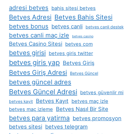
adresi betves
bahis sitesi betves
Betves Adresi
Betves Bahis Sitesi
betves bonus
betves canli
betves canli destek
betves canli maç izle
betves casino
Betves Casino Sitesi
betves com
betves girisi
betves giris twitter
betves giris yap
Betves Giriş
Betves Giriş Adresi
Betves Güncel
betves güncel adres
Betves Güncel Adresi
betves güvenlir mi
Betves Kayıt
betves maç izle
betves kayit
Betves Nasıl Bir Site
betves maç izleme
betves para yatirma
betves promosyon
betves sitesi
betves telegram