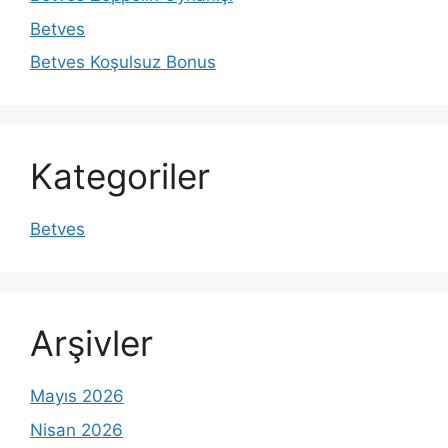
Betves
Betves Koşulsuz Bonus
Kategoriler
Betves
Arşivler
Mayıs 2026
Nisan 2026