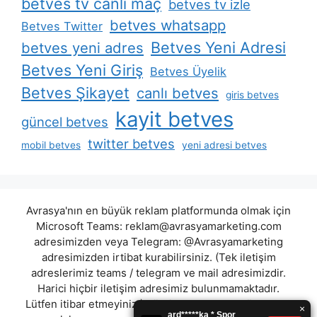
betves tv canli maç
betves tv izle
betves whatsapp
Betves Twitter
Betves Yeni Adresi
betves yeni adres
Betves Yeni Giriş
Betves Üyelik
Betves Şikayet
canlı betves
giris betves
kayit betves
güncel betves
twitter betves
mobil betves
yeni adresi betves
Avrasya'nın en büyük reklam platformunda olmak için
Microsoft Teams:
reklam@avrasyamarketing.com
adresimizden veya Telegram: @Avrasyamarketing
adresimizden irtibat kurabilirsiniz. (Tek iletişim
adreslerimiz teams / telegram ve mail adresimizdir.
Harici hiçbir iletişim adresimiz bulunmamaktadır.
Lütfen itibar etmeyiniz.) Türkiye yasalarına göre 7258