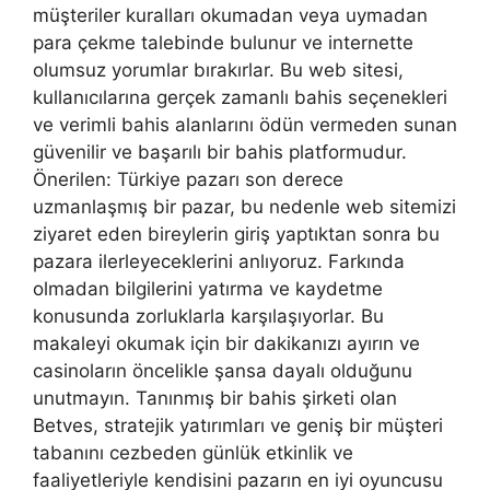
müşteriler kuralları okumadan veya uymadan
para çekme talebinde bulunur ve internette
olumsuz yorumlar bırakırlar. Bu web sitesi,
kullanıcılarına gerçek zamanlı bahis seçenekleri
ve verimli bahis alanlarını ödün vermeden sunan
güvenilir ve başarılı bir bahis platformudur.
Önerilen: Türkiye pazarı son derece
uzmanlaşmış bir pazar, bu nedenle web sitemizi
ziyaret eden bireylerin giriş yaptıktan sonra bu
pazara ilerleyeceklerini anlıyoruz. Farkında
olmadan bilgilerini yatırma ve kaydetme
konusunda zorluklarla karşılaşıyorlar. Bu
makaleyi okumak için bir dakikanızı ayırın ve
casinoların öncelikle şansa dayalı olduğunu
unutmayın. Tanınmış bir bahis şirketi olan
Betves, stratejik yatırımları ve geniş bir müşteri
tabanını cezbeden günlük etkinlik ve
faaliyetleriyle kendisini pazarın en iyi oyuncusu