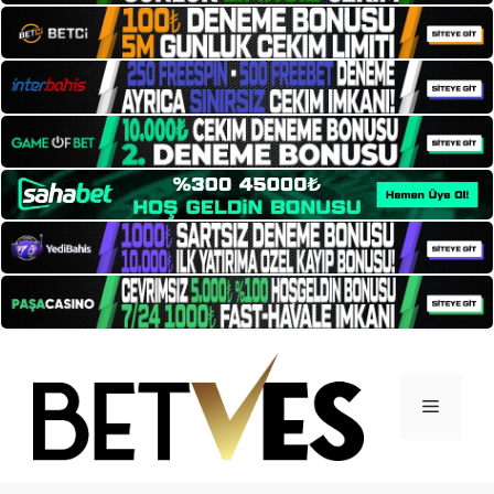
İçeriğe
atla
Menü