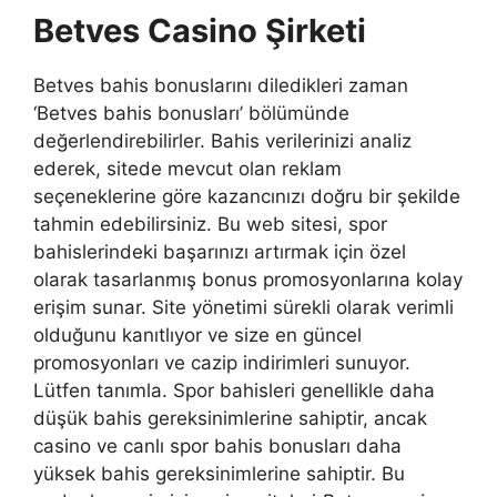
Betves Casino Şirketi
Betves bahis bonuslarını diledikleri zaman
‘Betves bahis bonusları’ bölümünde
değerlendirebilirler. Bahis verilerinizi analiz
ederek, sitede mevcut olan reklam
seçeneklerine göre kazancınızı doğru bir şekilde
tahmin edebilirsiniz. Bu web sitesi, spor
bahislerindeki başarınızı artırmak için özel
olarak tasarlanmış bonus promosyonlarına kolay
erişim sunar. Site yönetimi sürekli olarak verimli
olduğunu kanıtlıyor ve size en güncel
promosyonları ve cazip indirimleri sunuyor.
Lütfen tanımla. Spor bahisleri genellikle daha
düşük bahis gereksinimlerine sahiptir, ancak
casino ve canlı spor bahis bonusları daha
yüksek bahis gereksinimlerine sahiptir. Bu