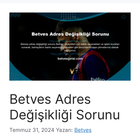
Betves Adres
Değişikliği Sorunu
Temmuz 31, 2024
Yazarı:
Betves