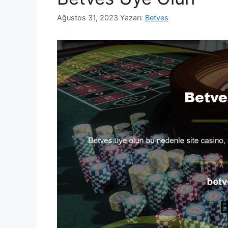
Ağustos 31, 2023
Yazarı:
Betves