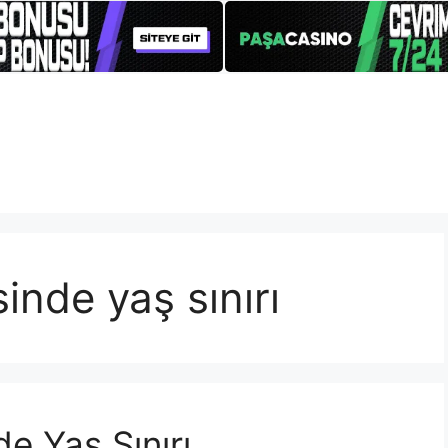
inde yaş sınırı
e Yaş Sınırı