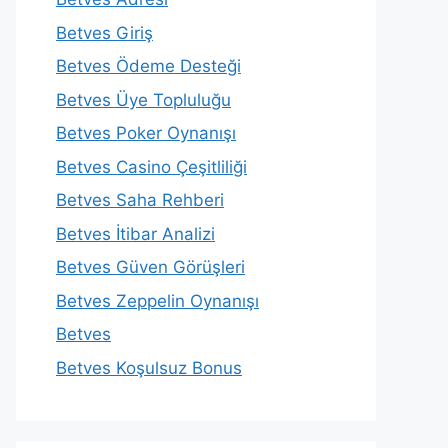
Betves Giriş
Betves Ödeme Desteği
Betves Üye Topluluğu
Betves Poker Oynanışı
Betves Casino Çeşitliliği
Betves Saha Rehberi
Betves İtibar Analizi
Betves Güven Görüşleri
Betves Zeppelin Oynanışı
Betves
Betves Koşulsuz Bonus