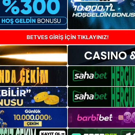
BETVES GİRİŞ İÇİN TIKLAYINIZ!