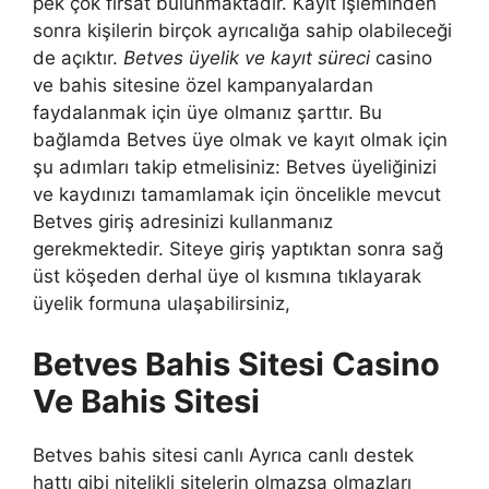
pek çok fırsat bulunmaktadır. Kayıt işleminden
sonra kişilerin birçok ayrıcalığa sahip olabileceği
de açıktır.
Betves üyelik ve kayıt süreci
casino
ve bahis sitesine özel kampanyalardan
faydalanmak için üye olmanız şarttır. Bu
bağlamda Betves üye olmak ve kayıt olmak için
şu adımları takip etmelisiniz: Betves üyeliğinizi
ve kaydınızı tamamlamak için öncelikle mevcut
Betves giriş adresinizi kullanmanız
gerekmektedir. Siteye giriş yaptıktan sonra sağ
üst köşeden derhal üye ol kısmına tıklayarak
üyelik formuna ulaşabilirsiniz,
Betves Bahis Sitesi Casino
Ve Bahis Sitesi
Betves bahis sitesi canlı Ayrıca canlı destek
hattı gibi nitelikli sitelerin olmazsa olmazları