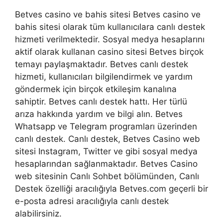
Betves casino ve bahis sitesi Betves casino ve
bahis sitesi olarak tüm kullanıcılara canlı destek
hizmeti verilmektedir. Sosyal medya hesaplarını
aktif olarak kullanan casino sitesi Betves birçok
temayı paylaşmaktadır. Betves canlı destek
hizmeti, kullanıcıları bilgilendirmek ve yardım
göndermek için birçok etkileşim kanalına
sahiptir. Betves canlı destek hattı. Her türlü
arıza hakkında yardım ve bilgi alın. Betves
Whatsapp ve Telegram programları üzerinden
canlı destek. Canlı destek, Betves Casino web
sitesi Instagram, Twitter ve gibi sosyal medya
hesaplarından sağlanmaktadır. Betves Casino
web sitesinin Canlı Sohbet bölümünden, Canlı
Destek özelliği aracılığıyla Betves.com geçerli bir
e-posta adresi aracılığıyla canlı destek
alabilirsiniz.