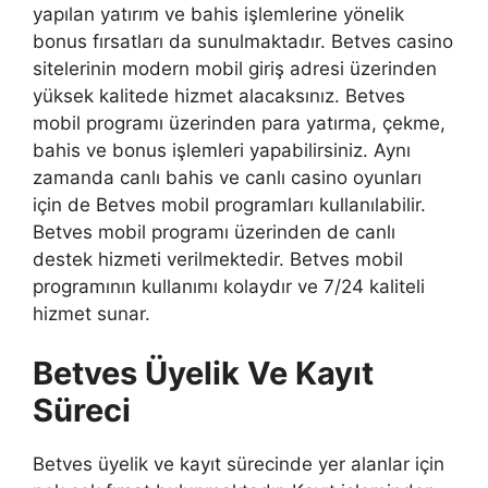
yapılan yatırım ve bahis işlemlerine yönelik
bonus fırsatları da sunulmaktadır. Betves casino
sitelerinin modern mobil giriş adresi üzerinden
yüksek kalitede hizmet alacaksınız. Betves
mobil programı üzerinden para yatırma, çekme,
bahis ve bonus işlemleri yapabilirsiniz. Aynı
zamanda canlı bahis ve canlı casino oyunları
için de Betves mobil programları kullanılabilir.
Betves mobil programı üzerinden de canlı
destek hizmeti verilmektedir. Betves mobil
programının kullanımı kolaydır ve 7/24 kaliteli
hizmet sunar.
Betves Üyelik Ve Kayıt
Süreci
Betves üyelik ve kayıt sürecinde yer alanlar için