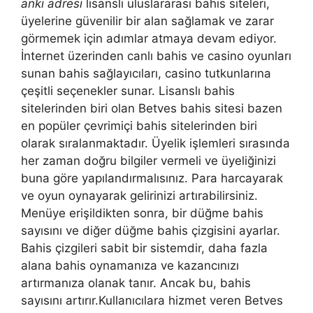
anki adresi
lisanslı uluslararası bahis siteleri,
üyelerine güvenilir bir alan sağlamak ve zarar
görmemek için adımlar atmaya devam ediyor.
İnternet üzerinden canlı bahis ve casino oyunları
sunan bahis sağlayıcıları, casino tutkunlarına
çeşitli seçenekler sunar. Lisanslı bahis
sitelerinden biri olan Betves bahis sitesi bazen
en popüler çevrimiçi bahis sitelerinden biri
olarak sıralanmaktadır. Üyelik işlemleri sırasında
her zaman doğru bilgiler vermeli ve üyeliğinizi
buna göre yapılandırmalısınız. Para harcayarak
ve oyun oynayarak gelirinizi artırabilirsiniz.
Menüye erişildikten sonra, bir düğme bahis
sayısını ve diğer düğme bahis çizgisini ayarlar.
Bahis çizgileri sabit bir sistemdir, daha fazla
alana bahis oynamanıza ve kazancınızı
artırmanıza olanak tanır. Ancak bu, bahis
sayısını artırır.Kullanıcılara hizmet veren Betves