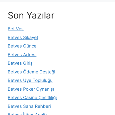
Son Yazılar
Bet Ves
Betves Şikayet
Betves Güncel
Betves Adresi
Betves Giriş
Betves Ödeme Desteği
Betves Üye Topluluğu
Betves Poker Oynanışı
Betves Casino Çeşitliliği
Betves Saha Rehberi
Betves İtibar Analizi