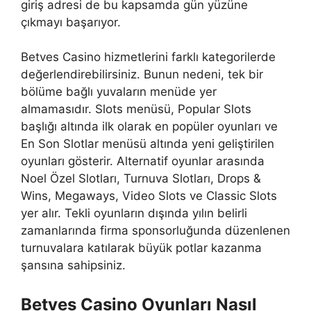
giriş adresi de bu kapsamda gün yüzüne
çıkmayı başarıyor.
Betves Casino hizmetlerini farklı kategorilerde
değerlendirebilirsiniz. Bunun nedeni, tek bir
bölüme bağlı yuvaların menüde yer
almamasıdır. Slots menüsü, Popular Slots
başlığı altında ilk olarak en popüler oyunları ve
En Son Slotlar menüsü altında yeni geliştirilen
oyunları gösterir. Alternatif oyunlar arasında
Noel Özel Slotları, Turnuva Slotları, Drops &
Wins, Megaways, Video Slots ve Classic Slots
yer alır. Tekli oyunların dışında yılın belirli
zamanlarında firma sponsorluğunda düzenlenen
turnuvalara katılarak büyük potlar kazanma
şansına sahipsiniz.
Betves Casino Oyunları Nasıl