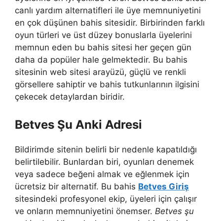
canlı yardım alternatifleri ile üye memnuniyetini
en çok düşünen bahis sitesidir. Birbirinden farklı
oyun türleri ve üst düzey bonuslarla üyelerini
memnun eden bu bahis sitesi her geçen gün
daha da popüler hale gelmektedir. Bu bahis
sitesinin web sitesi arayüzü, güçlü ve renkli
görsellere sahiptir ve bahis tutkunlarının ilgisini
çekecek detaylardan biridir.
Betves Şu Anki Adresi
Bildirimde sitenin belirli bir nedenle kapatıldığı
belirtilebilir. Bunlardan biri, oyunları denemek
veya sadece beğeni almak ve eğlenmek için
ücretsiz bir alternatif. Bu bahis
Betves Giriş
sitesindeki profesyonel ekip, üyeleri için çalışır
ve onların memnuniyetini önemser.
Betves şu