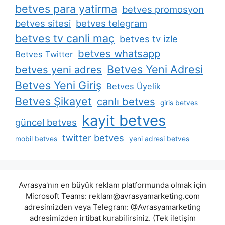
betves para yatirma
betves promosyon
betves sitesi
betves telegram
betves tv canli maç
betves tv izle
betves whatsapp
Betves Twitter
Betves Yeni Adresi
betves yeni adres
Betves Yeni Giriş
Betves Üyelik
Betves Şikayet
canlı betves
giris betves
kayit betves
güncel betves
twitter betves
mobil betves
yeni adresi betves
Avrasya'nın en büyük reklam platformunda olmak için
Microsoft Teams:
reklam@avrasyamarketing.com
adresimizden veya Telegram: @Avrasyamarketing
adresimizden irtibat kurabilirsiniz. (Tek iletişim