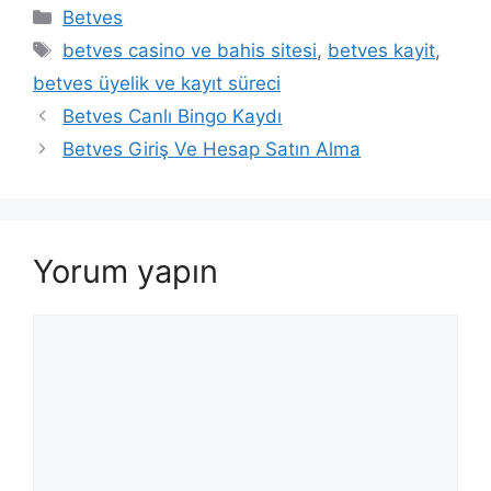
Kategoriler
Betves
Etiketler
betves casino ve bahis sitesi
,
betves kayit
,
betves üyelik ve kayıt süreci
Betves Canlı Bingo Kaydı
Betves Giriş Ve Hesap Satın Alma
Yorum yapın
Yorum