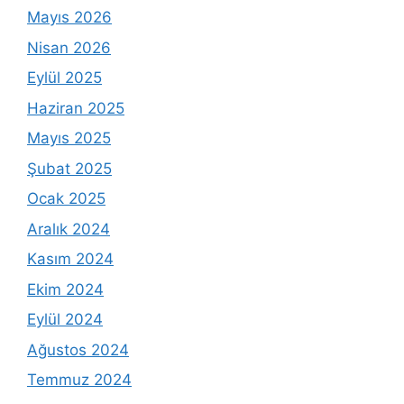
Mayıs 2026
Nisan 2026
Eylül 2025
Haziran 2025
Mayıs 2025
Şubat 2025
Ocak 2025
Aralık 2024
Kasım 2024
Ekim 2024
Eylül 2024
Ağustos 2024
Temmuz 2024