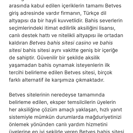
arasında kabul edilen içeriklerin tamamı Betves
giriş adresinde vardır firmanın, Türkçe dil
altyapısı da bir hayli kuvvetlidir. Bahis severlerin
seçimlerindeki itimat edilirlik aksiliğini lisansı,
canlı destek hattı ve nitelikli altyapısı ile ortadan
kaldıran
Betves bahis sitesi casino ve bahis
sitesi
bahis sitesi aynı vakitte geniş bir içeriğe
de sahiptir. Güvenilir bir şekilde aksilik
yaşamadan bahis oynamak isteyenlerin ilk
tercihi belirleme edilen Betves sitesi, birçok
farklı alternatif ile karşımıza çıkmaktadır.
Betves sitelerinin neredeyse tamamında
belirleme edilen, eksper temsilcilerin üyelerin
her aksiliğine çözüm amaçlı yaklaşan, hızlı yanıt
sistemiyle mümkün durumlarda mağduriyetinizi
önlemek yönünden canlı yardım hizmetini
üyelerine en iyi şekilde veren Betves bahis sitesi